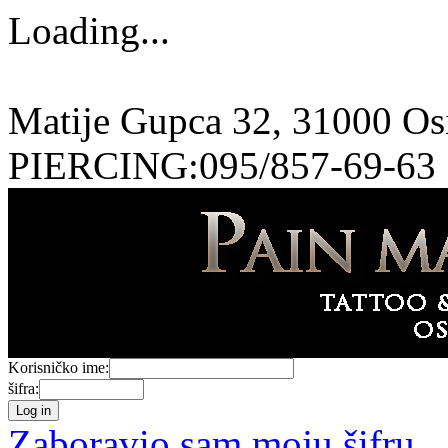
Loading...
Matije Gupca 32, 31000 O
PIERCING:095/857-69-63
Korisničko ime:
šifra:
Zaboravio sam moju šifru