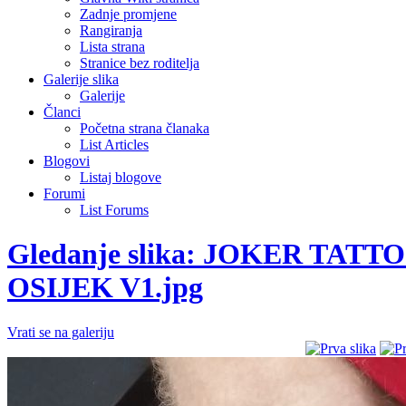
Zadnje promjene
Rangiranja
Lista strana
Stranice bez roditelja
Galerije slika
Galerije
Članci
Početna strana članaka
List Articles
Blogovi
Listaj blogove
Forumi
List Forums
Gledanje slika: JOKER T
OSIJEK V1.jpg
Vrati se na galeriju