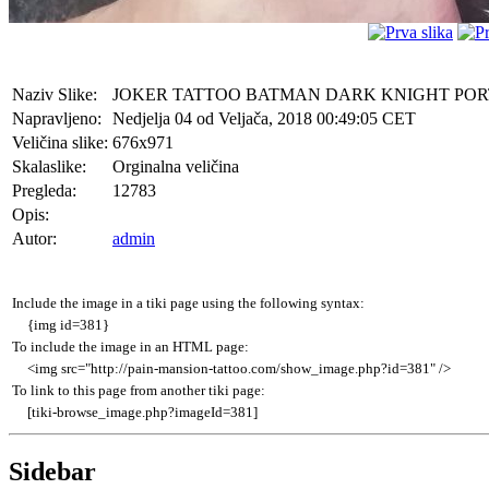
Naziv Slike:
JOKER TATTOO BATMAN DARK KNIGHT PORTR
Napravljeno:
Nedjelja 04 od Veljača, 2018 00:49:05 CET
Veličina slike:
676x971
Skalaslike:
Orginalna veličina
Pregleda:
12783
Opis:
Autor:
admin
Include the image in a tiki page using the following syntax:
{img id=381}
To include the image in an HTML page:
<img src="http://pain-mansion-tattoo.com/show_image.php?id=381" />
To link to this page from another tiki page:
[tiki-browse_image.php?imageId=381]
Sidebar