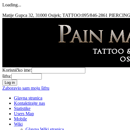
Loading...
Matije Gupca 32, 31000 Osijek; TATTOO:095/846-2861 PIERCING
Korisničko ime:
šifra:
Zaboravio sam moju šifru
Glavna stranica
Kontaktirajte nas
Statistike
Users Map
Mobile
Wiki
Glavna Wiki stranica