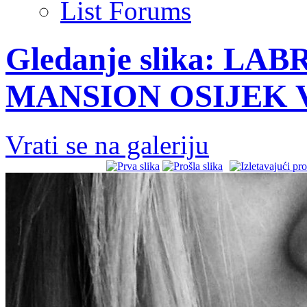
List Forums
Gledanje slika: LA
MANSION OSIJEK V
Vrati se na galeriju