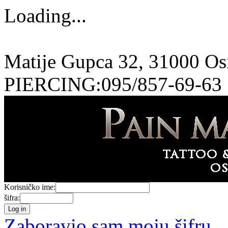
Loading...
Matije Gupca 32, 31000 O
PIERCING:095/857-69-63
Korisničko ime:
šifra:
Zaboravio sam moju šifru