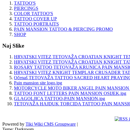
TATTOO'S
PIERCINGS
COLOR TATTOO'S
TATTOO COVER UP
TATTOO PORTRAITS
PAIN MANSION TATTOO & PIERCING PROMO
SHOP
Naj Slike
HRVATSKI VITEZ TETOVAŽA CROATIAN KNIGHT TE
HRVATSKI VITEZ TETOVAŽA CROATIAN KNIGHT TAT
ROSARY TATTOO TETOVAŽA KRUNICA PAIN MANSION
HRVATSKI VITEZ KNIGHT TEMPLAR CRUSADER TAT
Očenaš TETOVAŽA TATTOO SACRED HEART PRAYING
Pain mansion site logo.jpg
MOTORCYCLE MOTO BIKER ANGEL PAIN MANSION TA
TATTOO FONT LETTERS PAIN MANSION OSIJEK.jpg
GLAGOLJICA TATTOO-PAIN MANSION.jpg
TETOVAŽA HAJDUK TORCIDA TATTOO PAIN MANSION
Powered by
Tiki Wiki CMS Groupware
|
Teme: Darkroom