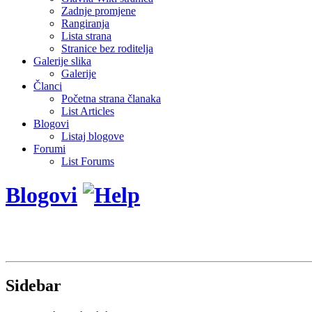
Zadnje promjene
Rangiranja
Lista strana
Stranice bez roditelja
Galerije slika
Galerije
Članci
Početna strana članaka
List Articles
Blogovi
Listaj blogove
Forumi
List Forums
Blogovi
Sidebar