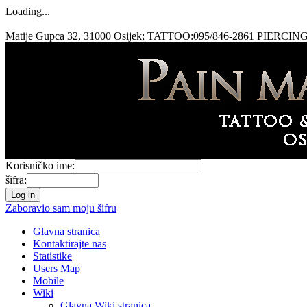
Loading...
Matije Gupca 32, 31000 Osijek; TATTOO:095/846-2861 PIERCING
Korisničko ime:
šifra:
Zaboravio sam moju šifru
Glavna stranica
Kontaktirajte nas
Statistike
Users Map
Mobile
Wiki
Glavna Wiki stranica