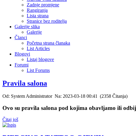
Zadnje promjene
Rangiranja
Lista strana
Stranice bez roditelja
Galerije slika
Galerije
Članci
Početna strana članaka
List Articles
Blogovi
Listaj blogove
Forumi
List Forums
Pravila salona
Od: System Administrator Na: 2023-03-18 00:41 (2358 Čitanja)
Ovo su pravila salona pod kojima obavljamo ili odbija
Čitaj još