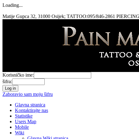
Loading...
Matije Gupca 32, 31000 Osijek; TATTOO:095/846-2861 PIERCING
Korisničko ime:
šifra:
Zaboravio sam moju šifru
Glavna stranica
Kontaktirajte nas
Statistike
Users Map
Mobile
Wiki
Glavna Wiki stranica