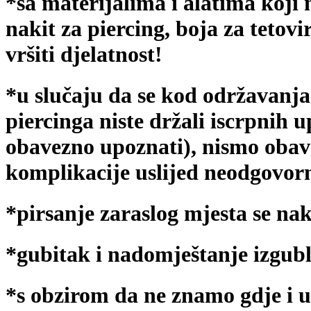
*sa materijalima i alatima koji 
nakit za piercing, boja za tetov
vršiti djelatnost!
*u slučaju da se kod održavanja 
piercinga niste držali iscrpnih u
obavezno upoznati), nismo obave
komplikacije uslijed neodgovorn
*pirsanje zaraslog mjesta se n
*gubitak i nadomještanje izgubl
*s obzirom da ne znamo gdje i 