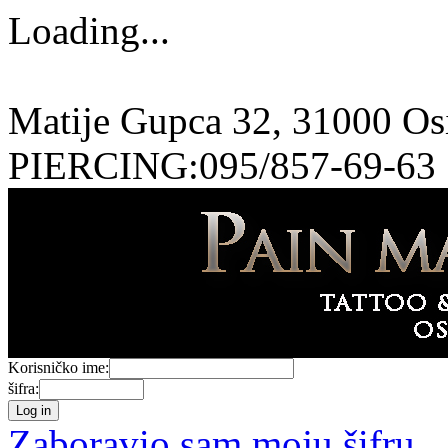
Loading...
Matije Gupca 32, 31000 O
PIERCING:095/857-69-63
Korisničko ime:
šifra:
Zaboravio sam moju šifru